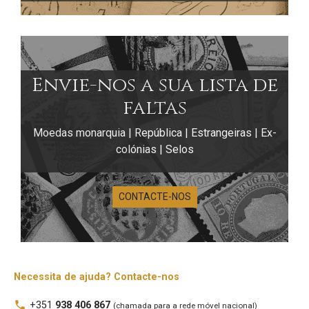
Envie-nos a sua lista de
faltas
Moedas monarquia | República | Estrangeiras | Ex-
colónias | Selos
CONTACTE-NOS
Livros Antigos –
Alfarrabista
Necessita de ajuda? Contacte-nos
local_phone
+351
938 406 867
(chamada para a rede móvel nacional)
Nesta secção disponibilizamos uma seleção de livros