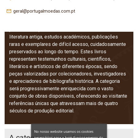
antigos e alfarrabistas, reunindo obras nacionais e
mail_outline
geral@portugalmoedas.com.pt
internacionais datadas entre os séculos XVI e início do
século XX. O acervo inclui livros de capa dura,
primeiras edições, obras clássicas, tratados históricos,
literatura antiga, estudos académicos, publicações
raras e exemplares de difícil acesso, cuidadosamente
preservados ao longo do tempo. Estes livros
representam testemunhos culturais, científicos,
literários e artísticos de diferentes épocas, sendo
peças valorizadas por colecionadores, investigadores
e apreciadores de bibliografia histórica. A categoria
será progressivamente enriquecida com o vasto
conjunto de obras disponíveis, oferecendo ao visitante
referências únicas que atravessam mais de quatro
séculos de produção editorial.
No nosso website usamos os cookies
A categoria Livros Antigos –
necessários para o bom funcionamento do