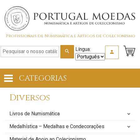
Profissionais de Numismática e Artigos de Colecionismo
Língua:
search
person
CATEGORIAS
Diversos
Livros de Numismática
keyboard_arrow_down
Medalhística – Medalhas e Condecorações
keyboard_arrow_down
Material de Apoio ao Colecionismo