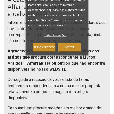
nosso site, cookies que otimizam o
Alfarrabista encontra-se em
desempenho e ajudam-nos a oferecer uma
atualização.
melhor experiência ao utilizador. Ao clicar
no botão “Aceitar", você concorda com o
Informamos os nossos estimados colecionadores que,
uso de cookies no nosso site.
apesar de termos um grande stock de artigos
correspondente a Livros Antigos – Alfarrabista, ainda
Mais informações
não nos foi possível carregar a categoria.
PERSONALIZAÇÃO
ACEITAR
Agradecemos o envio da sua lista de faltas dos
artigos que procura correspondente a Livros
Antigos – Alfarrabista ou outros que não encontra
disponíveis no nosso WEBSITE.
De seguida à receção da vossa lista de faltas
tentaremos responder com a nossa melhor proposta
relativamente a preços e imagens dos artigos
disponíveis.
Caso também procure moedas em melhor estado de