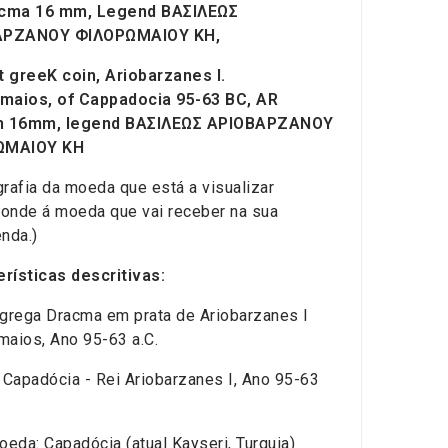
cma 16 mm, Legend BAΣIΛEΩΣ
AΡZANOY ΦIΛOΡΩMAIOY KH,
 greeK coin, Ariobarzanes I.
omaios, of Cappadocia 95-63 BC, AR
m 16mm, legend BAΣIΛEΩΣ AΡIOBAΡZANOY
ΩMAIOY KH
grafia da moeda que está a visualizar
onde á moeda que vai receber na sua
nda.)
rísticas descritivas:
rega Dracma em prata de Ariobarzanes I
maios, Ano 95-63 a.C.
 Capadócia - Rei Ariobarzanes I, Ano 95-63
eda: Capadócia (atual Kayseri, Turquia)