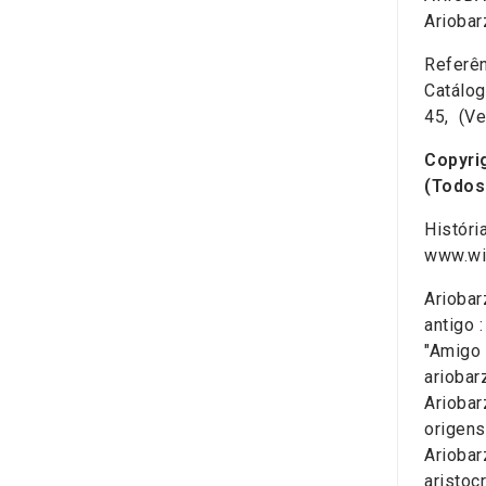
Ariobar
Referên
Catálog
45, (Ve
Copyri
(Todos
Históri
www.wi
Ariobar
antigo 
"Amigo 
ariobar
Ariobar
origens
Ariobar
aristoc