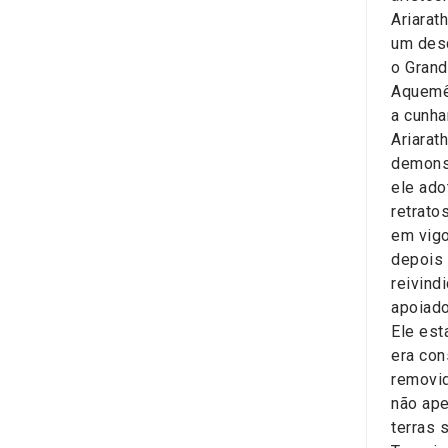
Ariarat
um desc
o Grand
Aquemên
a cunh
Ariarat
demonst
ele ado
retrato
em vigo
depois 
reivind
apoiado
Ele est
era con
removid
não ape
terras