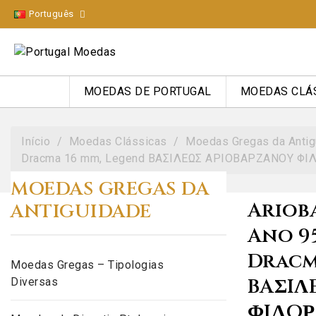
Português
MOEDAS DE PORTUGAL
MOEDAS CLÁ
Início
Moedas Clássicas
Moedas Gregas da Antig
Dracma 16 mm, Legend BAΣIΛEΩΣ AΡIOBAΡZANOY ΦIΛ
MOEDAS GREGAS DA
Ariob
ANTIGUIDADE
Ano 95
Dracm
Moedas Gregas – Tipologias
BAΣIΛ
Diversas
ΦIΛOΡ