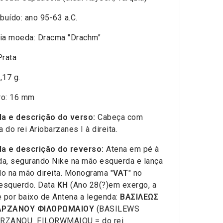
ibuído: ano 95-63 a.C.
ia moeda: Dracma "Drachm"
Prata
,17 g.
ro: 16 mm
a e descrição do verso:
Cabeça com
 do rei Ariobarzanes I à direita.
a e descrição do reverso:
Atena em pé à
a, segurando Nike na mão esquerda e lança
o na mão direita. Monograma "
VAT
" no
esquerdo. Data
KH
(Ano 28(?)em exergo, a
e por baixo de Antena a legenda:
BAΣIΛEΩΣ
AΡZANOY ΦIΛOΡΩMAIOY
(BASILEWS
RZANOU FILORWMAIOU = do rei