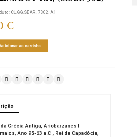
duto: CL.GG.SEAR. 7302. A1
0 €
Adicionar ao carrinho
rição
da Grécia Antiga, Ariobarzanes I
maios, Ano 95-63 a.C., Rei da Capadócia,