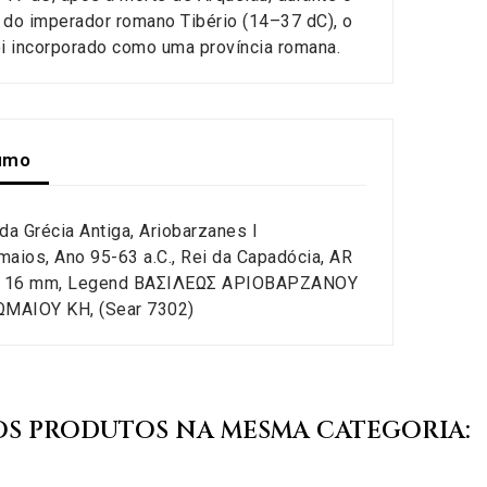
 do imperador romano Tibério (14–37 dC), o
oi incorporado como uma província romana.
umo
a Grécia Antiga, Ariobarzanes I
maios, Ano 95-63 a.C., Rei da Capadócia, AR
 16 mm, Legend BAΣIΛEΩΣ AΡIOBAΡZANOY
MAIOY KH, (Sear 7302)
OS PRODUTOS NA MESMA CATEGORIA: