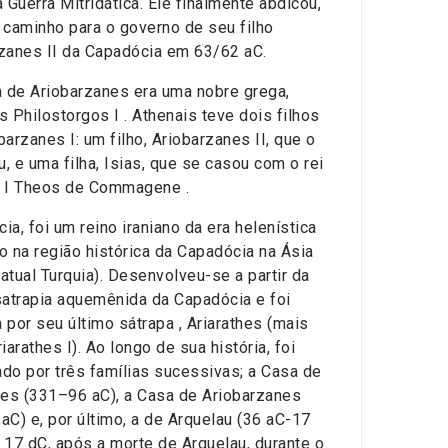
a Guerra Mitridática. Ele finalmente abdicou,
 caminho para o governo de seu filho
zanes II da Capadócia em 63/62 aC.
a de Ariobarzanes era uma nobre grega,
s Philostorgos I . Athenais teve dois filhos
barzanes I: um filho, Ariobarzanes II, que o
, e uma filha, Isias, que se casou com o rei
o I Theos de Commagene .
ia, foi um reino iraniano da era helenística
o na região histórica da Capadócia na Ásia
atual Turquia). Desenvolveu-se a partir da
satrapia aquemênida da Capadócia e foi
 por seu último sátrapa , Ariarathes (mais
iarathes I). Ao longo de sua história, foi
do por três famílias sucessivas; a Casa de
hes (331–96 aC), a Casa de Ariobarzanes
aC) e, por último, a de Arquelau (36 aC-17
 17 dC, após a morte de Arquelau, durante o