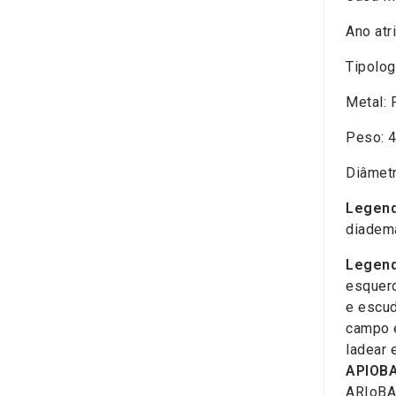
Ano atr
Tipolog
Metal: 
Peso: 4
Diâmet
Legend
diadema
Legend
esquerd
e escud
campo 
ladear 
AΡIOB
ARIoBA