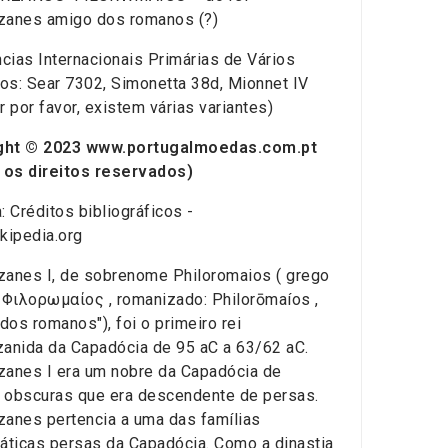
zanes amigo dos romanos (?)
cias Internacionais Primárias de Vários
os: Sear 7302, Simonetta 38d, Mionnet IV
r por favor, existem várias variantes)
ght © 2023 www.portugalmoedas.com.pt
 os direitos reservados)
a: Créditos bibliográficos -
kipedia.org
zanes I, de sobrenome Philoromaios ( grego
: Φιλορωμαίος , romanizado: Philorōmaíos ,
dos romanos"), foi o primeiro rei
zanida da Capadócia de 95 aC a 63/62 aC.
zanes I era um nobre da Capadócia de
 obscuras que era descendente de persas.
zanes pertencia a uma das famílias
ráticas persas da Capadócia. Como a dinastia