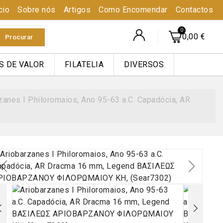
cio
Sobre nós
Artigos
Como Encomendar
Contactos
0,00 €
Procurar
S DE VALOR
FILATELIA
DIVERSOS
zanes I Philoromaios, Ano 95-63 a.C. Capadócia, AR