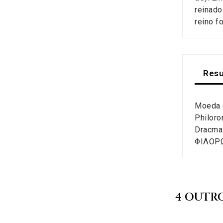
reinado
reino f
Res
Moeda d
Philoro
Dracma
ΦIΛOΡΩ
4 OUTR