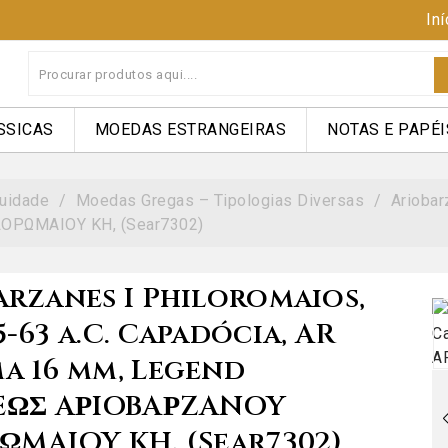
Iní
SSICAS
MOEDAS ESTRANGEIRAS
NOTAS E PAPÉI
uidade
Moedas Gregas – Tipologias Diversas
Ariobar
OΡΩMAIOY KH, (Sear7302)
arzanes I Philoromaios,
-63 a.C. Capadócia, AR
a 16 mm, Legend
EΩΣ AΡIOBAΡZANOY
ΩMAIOY KH, (Sear7302)