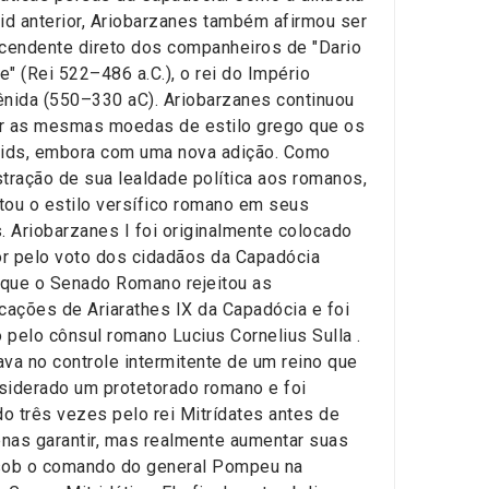
hid anterior, Ariobarzanes também afirmou ser
endente direto dos companheiros de "Dario
e" (Rei 522–486 a.C.), o rei do Império
ida (550–330 aC). Ariobarzanes continuou
ar as mesmas moedas de estilo grego que os
hids, embora com uma nova adição. Como
ração de sua lealdade política aos romanos,
tou o estilo versífico romano em seus
s. Ariobarzanes I foi originalmente colocado
r pelo voto dos cidadãos da Capadócia
que o Senado Romano rejeitou as
icações de Ariarathes IX da Capadócia e foi
 pelo cônsul romano Lucius Cornelius Sulla .
ava no controle intermitente de um reino que
siderado um protetorado romano e foi
o três vezes pelo rei Mitrídates antes de
nas garantir, mas realmente aumentar suas
 sob o comando do general Pompeu na