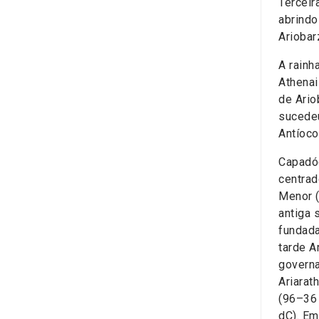
Terceir
abrindo
Ariobar
A rainh
Athenai
de Ario
sucedeu
Antíoc
Capadóc
centrad
Menor (
antiga 
fundada
tarde Ar
governa
Ariarat
(96–36 
dC). Em