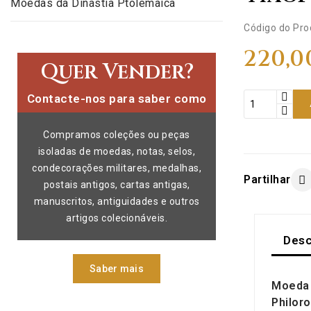
Moedas da Dinastia Ptolemaica
Código do Pro
220,0
Quer Vender?
Contacte-nos para saber como
Compramos coleções ou peças
isoladas de moedas, notas, selos,
condecorações militares, medalhas,
Partilhar
postais antigos, cartas antigas,
manuscritos, antiguidades e outros
artigos colecionáveis.
Desc
Saber mais
Moeda 
Philoro