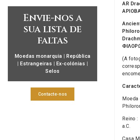
AR Dra
AΡIOB
Envie-nos a
Ancient
sua lista de
Philor
faltas
Drach
ΦIΛOΡ
Moedas monarquia | República
(A foto
| Estrangeiras | Ex-colónias |
corresp
Selos
encome
Caracte
Contacte-nos
Moeda g
Philoro
Reino :
a.C.
Casa Mo