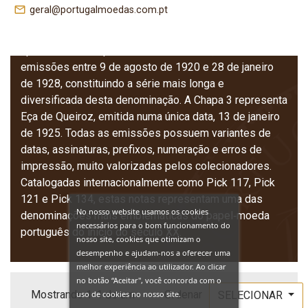
e características colecionáveis. A Chapa 1 mostra
mail_outline
geral@portugalmoedas.com.pt
Afonso de Albuquerque, com notas datadas de 21 de
outubro de 1919 e 7 de julho de 1920. A Chapa 2
apresenta o Marquês de Sá da Bandeira, com
emissões entre 9 de agosto de 1920 e 28 de janeiro
de 1928, constituindo a série mais longa e
diversificada desta denominação. A Chapa 3 representa
Eça de Queiroz, emitida numa única data, 13 de janeiro
de 1925. Todas as emissões possuem variantes de
datas, assinaturas, prefixos, numeração e erros de
impressão, muito valorizadas pelos colecionadores.
Catalogadas internacionalmente como Pick 117, Pick
121 e Pick 134, estas notas representam uma das
No nosso website usamos os cookies
denominações mais emblemáticas do papel‑moeda
necessários para o bom funcionamento do
português do início do século XX.
nosso site, cookies que otimizam o
desempenho e ajudam-nos a oferecer uma
melhor experiência ao utilizador. Ao clicar
no botão “Aceitar", você concorda com o
Mostrando 1-1 de um
Ordenar
uso de cookies no nosso site.
SELECIONAR