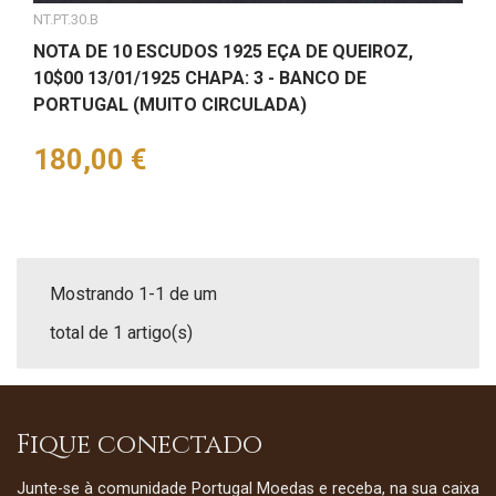
NT.PT.30.B
NOTA DE 10 ESCUDOS 1925 EÇA DE QUEIROZ,
10$00 13/01/1925 CHAPA: 3 - BANCO DE
PORTUGAL (MUITO CIRCULADA)
Preço
180,00 €
Mostrando 1-1 de um
total de 1 artigo(s)
Fique conectado
Junte-se à comunidade Portugal Moedas e receba, na sua caixa