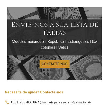
Envie-nos a sua lista de
faltas
Moedas monarquia | República | Estrangeiras | Ex-
colónias | Selos
CONTACTE-NOS
Notas de
Portugal 10$00
A nota de 10$00 escudos do Banco de Portugal
Necessita de ajuda? Contacte-nos
corresponde a dez escudos e apresenta três
local_phone
+351
938 406 867
(chamada para a rede móvel nacional)
emissões distintas, cada uma com iconografia própria