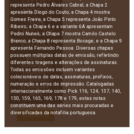
Envie-
representa Pedro Álvares Cabral; a Chapa 2
nos a
apresenta Diogo do Couto; a Chapa 4 mostra
sua
Gomes Freire; a Chapa 5 representa João Pinto
Ribeiro; a Chapa 6 e a variante 6A apresentam
lista de
Pedro Nunes; a Chapa 7 mostra Camilo Castelo
faltas
Branco; a Chapa 8 representa Bocage; e a Chapa 9
apresenta Fernando Pessoa. Diversas chapas
possuem múltiplas datas de emissão, refletindo
Moedas
diferentes tiragens e alterações de assinaturas.
monarquia |
Todas as emissões incluem variantes
República |
colecionáveis de datas, assinaturas, prefixos,
Estrangeiras |
numeração e erros de impressão. Catalogadas
Ex-colónias |
internacionalmente como Pick 116, 124, 137, 140,
Selos
150, 159, 165, 169, 178 e 179, estas notas
constituem uma das séries mais procuradas e
diversificadas da notafilia portuguesa.
Contacte-nos