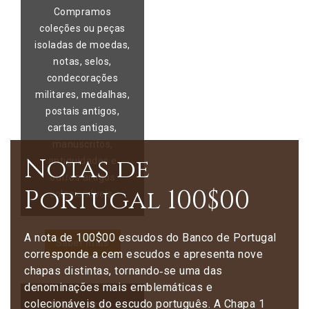
Compramos
coleções ou peças
isoladas de moedas,
notas, selos,
condecorações
militares, medalhas,
postais antigos,
cartas antigas,
manuscritos,
Notas de
antiguidades e
outros artigos
Portugal 100$00
colecionáveis.
A nota de 100$00 escudos do Banco de Portugal
Saber mais
corresponde a cem escudos e apresenta nove
chapas distintas, tornando‑se uma das
denominações mais emblemáticas e
colecionáveis do escudo português. A Chapa 1