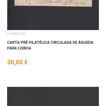
LF-AGD2-005
CARTA PRÉ-FILATÉLICA CIRCULADA DE ÁGUEDA
PARA LISBOA
Preço
30,00 €