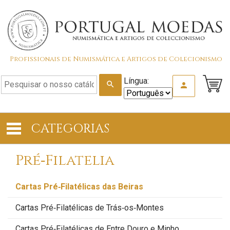
Profissionais de Numismática e Artigos de Colecionismo
Língua:
search
person
CATEGORIAS
Pré‑Filatelia
Cartas Pré‑Filatélicas das Beiras
Cartas Pré‑Filatélicas de Trás‑os‑Montes
Cartas Pré‑Filatélicas de Entre Douro e Minho