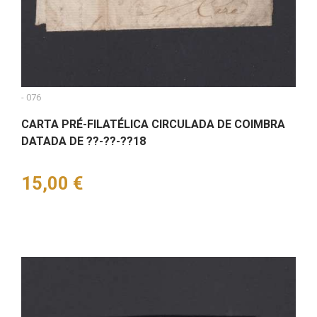
- 076
CARTA PRÉ-FILATÉLICA CIRCULADA DE COIMBRA
DATADA DE ??-??-??18
Preço
15,00 €