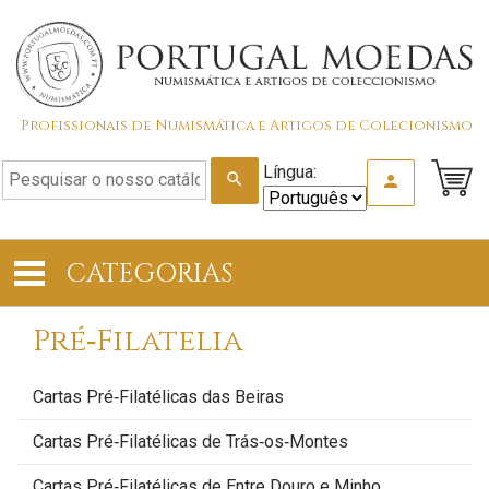
Profissionais de Numismática e Artigos de Colecionismo
Língua:
search
person
CATEGORIAS
Pré‑Filatelia
Cartas Pré‑Filatélicas das Beiras
Cartas Pré‑Filatélicas de Trás‑os‑Montes
Cartas Pré‑Filatélicas de Entre Douro e Minho