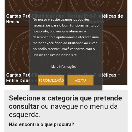
Cartas Pré‑Filatélicas das
Cartas Pré‑Filatélicas de
No nosso website usamos os cookies
Beiras
Trás‑os‑Montes
necessários para o bom funcionamento do
nosso site, cookies que otimizam o
desempenho e ajudam-nos a oferecer uma
melhor experiência ao utilizador. Ao clicar
no botão “Aceitar", você concorda com o
uso de cookies no nosso site.
Mais informações
Cartas Pré‑Filatélicas de
Cartas Pré‑Filatélicas –
Entre Douro e Minho
Diversas
PERSONALIZAÇÃO
ACEITAR
Selecione a categoria que pretende
consultar
ou navegue no menu da
esquerda.
Não encontra o que procura?