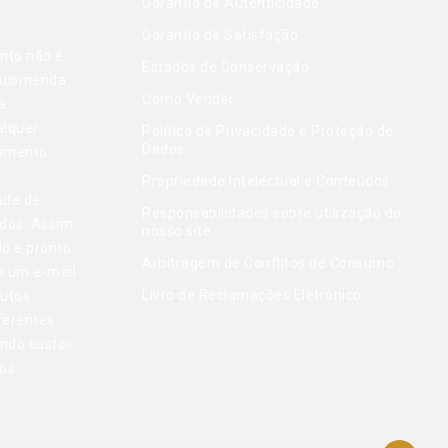
Garantia de Autenticidade
Garantia de Satisfação
nto não é
Estados de Conservação
encomenda.
Como Vender
a
alquer
Política de Privacidade e Proteção de
Dados
gamento
Propriedade Intelectual e Conteúdos
ade de
Responsabilidades sobre utilização do
dos. Assim
nosso site
do e pronto
Arbitragem de Conflitos de Consumo
o um e-mail
Livro de Reclamações Eletrónico
dutos
ferentes
indo custos
tos