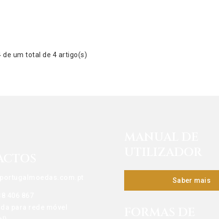
de um total de 4 artigo(s)
MANUAL DE
UTILIZADOR
ACTOS
portugalmoedas.com.pt
Saber mais
38 406 867
da para rede móvel
FORMAS DE