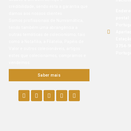
naciona
credibilidade, sendo esta a garantia que
Endere
damos aos nossos clientes.
postal:
Somos profissionais de Numismática,
Portug
tendo também uma abrangência a
Aparta
outras temáticas de colecionismo, tais
Estaçã
como a Notafilia, a Filatelia, Papéis de
3754-9
Valor e outros colecionáveis, artigos
Portug
estes que colecionamos, compramos e
vendemos.
Saber mais