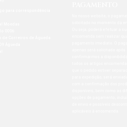
l)
PAGAMENTO
ço para correspondência
No nosso website, o pagame
solicitado no momento da 
al Moedas
Ou seja, poderá efetuar a su
do 0006
encomenda sem realizar qu
o de Correiros de Águeda
pagamento imediato. O pa
09 Águeda
apenas será solicitado após
al
confirmarmos a disponibilid
todos os artigos encomenda
que o pedido estiver separa
para expedição, será enviad
com a confirmação dos pro
disponíveis, bem como as di
opções de pagamento, inclu
de envio e possíveis descon
aplicáveis à encomenda.