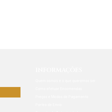
INFORMAÇÕES
Quem somos e o que queremos ser
Como efetuar Encomendas
Preços e Modos de Pagamento
Portes de Envio