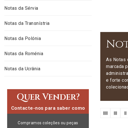
Notas da Sérvia
Notas da Transnístria
Notas da Polónia
Not
Notas da Roménia
As Notas 
marcada p
Notas da Ucrânia
administra
e forte co
coleciona
Quer Vender?
Contacte-nos para saber como
Compramos coleções ou peças