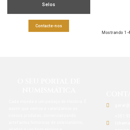
Selos
Contacte-nos
Mostrando 1-4 
O SEU PORTAL DE
NUMISMÁTICA
CONT
Cada moeda é um pedaço de História. É
geral@
assim que vemos e valorizamos os
nossos produtos, comercializando
+351 9
artefactos históricos de colecionismo,
(chama
aliados a um bom serviço e