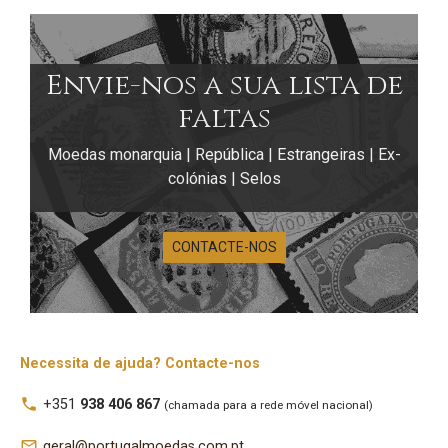
Envie-nos a sua lista de
faltas
Moedas monarquia | República | Estrangeiras | Ex-
colónias | Selos
CONTACTE-NOS
Necessita de ajuda? Contacte-nos
local_phone
+351
938 406 867
(chamada para a rede móvel nacional)
mail_outline
geral@portugalmoedas.com.pt