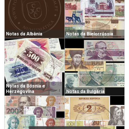
Notas da Albânia
Notas da Bielorrússia
Notas da Bósnia e
Herzegovina
Notas da Bulgária