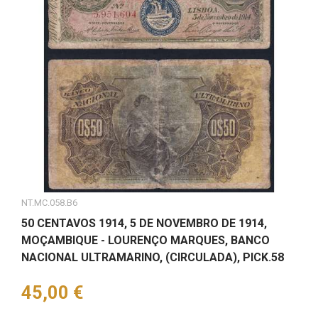
NT.MC.058.B6
50 CENTAVOS 1914, 5 DE NOVEMBRO DE 1914,
MOÇAMBIQUE - LOURENÇO MARQUES, BANCO
NACIONAL ULTRAMARINO, (CIRCULADA), PICK.58
Preço
45,00 €