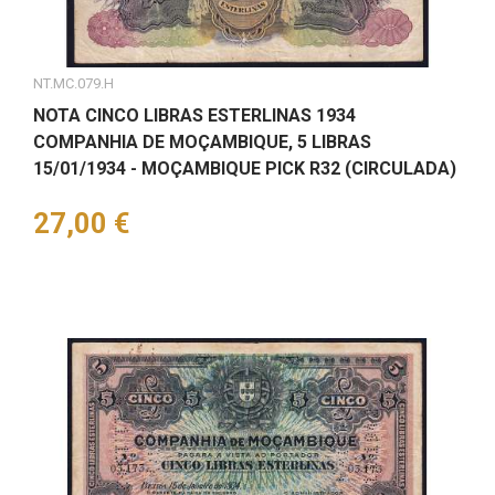
NT.MC.079.H
NOTA CINCO LIBRAS ESTERLINAS 1934
COMPANHIA DE MOÇAMBIQUE, 5 LIBRAS
15/01/1934 - MOÇAMBIQUE PICK R32 (CIRCULADA)
Preço
27,00 €