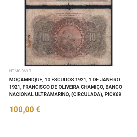
NT.MC.069.B
MOÇAMBIQUE, 10 ESCUDOS 1921, 1 DE JANEIRO
1921, FRANCISCO DE OLIVEIRA CHAMIÇO, BANCO
NACIONAL ULTRAMARINO, (CIRCULADA), PICK69
Preço
100,00 €