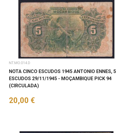
NT.MO.014.D
NOTA CINCO ESCUDOS 1945 ANTONIO ENNES, 5
ESCUDOS 29/11/1945 - MOÇAMBIQUE PICK 94
(CIRCULADA)
Preço
20,00 €