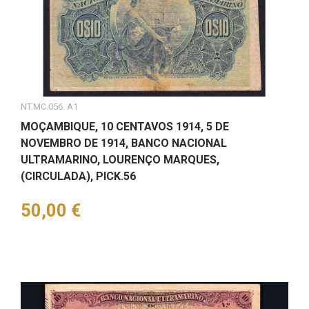
NT.MC.056. A1
MOÇAMBIQUE, 10 CENTAVOS 1914, 5 DE
NOVEMBRO DE 1914, BANCO NACIONAL
ULTRAMARINO, LOURENÇO MARQUES,
(CIRCULADA), PICK.56
Preço
50,00 €