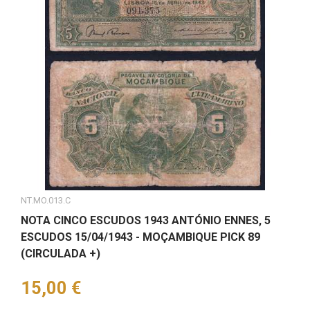
NT.MO.013.C
NOTA CINCO ESCUDOS 1943 ANTÓNIO ENNES, 5
ESCUDOS 15/04/1943 - MOÇAMBIQUE PICK 89
(CIRCULADA +)
Preço
15,00 €