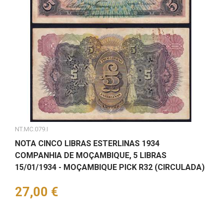
NT.MC.079.I
NOTA CINCO LIBRAS ESTERLINAS 1934
COMPANHIA DE MOÇAMBIQUE, 5 LIBRAS
15/01/1934 - MOÇAMBIQUE PICK R32 (CIRCULADA)
Preço
27,00 €