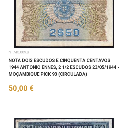
NT.MO.009.B
NOTA DOIS ESCUDOS E CINQUENTA CENTAVOS
1944 ANTONIO ENNES, 2 1/2 ESCUDOS 23/05/1944 -
MOÇAMBIQUE PICK 93 (CIRCULADA)
Preço
50,00 €