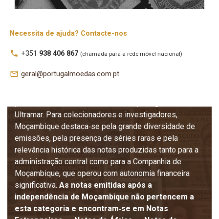
banco, cédulas, certificados, espécimes e séries
especiais que refletem a evolução económica,
administrativa e comercial de Moçambique, bem como
Necessita de ajuda? Contacte-nos
a complexidade da sua estrutura financeira colonial. A
local_phone
+351
938 406 867
(chamada para a rede móvel nacional)
iconografia detalhada, os valores faciais variados, as
múltiplas assinaturas, as reformas monetárias
mail_outline
geral@portugalmoedas.com.pt
sucessivas e a coexistência de diferentes entidades
emissoras tornam estas notas peças fundamentais
para o estudo da história monetária portuguesa no
Ultramar. Para colecionadores e investigadores,
Moçambique destaca‑se pela grande diversidade de
emissões, pela presença de séries raras e pela
relevância histórica das notas produzidas tanto para a
administração central como para a Companhia de
Moçambique, que operou com autonomia financeira
significativa.
As notas emitidas após a
independência de Moçambique não pertencem a
esta categoria e encontram‑se em Notas