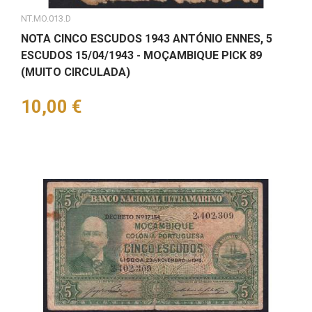
NT.MO.013.D
NOTA CINCO ESCUDOS 1943 ANTÓNIO ENNES, 5
ESCUDOS 15/04/1943 - MOÇAMBIQUE PICK 89
(MUITO CIRCULADA)
Preço
10,00 €