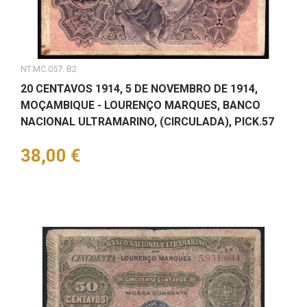
NT.MC.057. B2
20 CENTAVOS 1914, 5 DE NOVEMBRO DE 1914,
MOÇAMBIQUE - LOURENÇO MARQUES, BANCO
NACIONAL ULTRAMARINO, (CIRCULADA), PICK.57
Preço
38,00 €