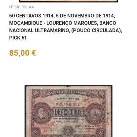
NT.MC.061.A4
50 CENTAVOS 1914, 5 DE NOVEMBRO DE 1914,
MOÇAMBIQUE - LOURENÇO MARQUES, BANCO
NACIONAL ULTRAMARINO, (POUCO CIRCULADA),
PICK.61
Preço
85,00 €