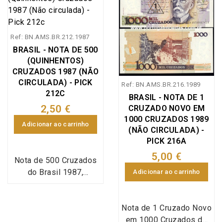
Ref: BN.AMS.BR.212.1987
BRASIL - NOTA DE 500
(QUINHENTOS)
CRUZADOS 1987 (NÃO
CIRCULADA) - PICK
Ref: BN.AMS.BR.216.1989
212C
BRASIL - NOTA DE 1
2,50 €
CRUZADO NOVO EM
1000 CRUZADOS 1989
Adicionar ao carrinho
(NÃO CIRCULADA) -
PICK 216A
5,00 €
Nota de 500 Cruzados
do Brasil 1987,
Adicionar ao carrinho
referência Pick 212c,
em estado não
circulado.
Nota de 1 Cruzado Novo
em 1000 Cruzados de