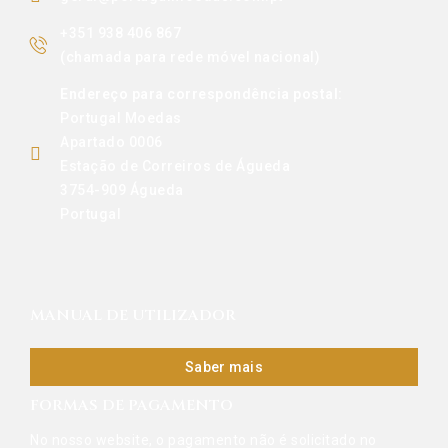
+351 938 406 867
(chamada para rede móvel nacional)
Endereço para correspondência postal:
Portugal Moedas
Apartado 0006
Estação de Correiros de Águeda
3754-909 Águeda
Portugal
MANUAL DE UTILIZADOR
Saber mais
FORMAS DE PAGAMENTO
No nosso website, o pagamento não é solicitado no