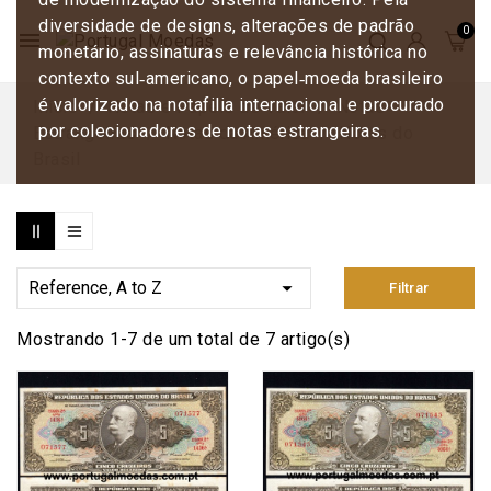
diversidade de designs, alterações de padrão
menu
monetário, assinaturas e relevância histórica no
contexto sul‑americano, o papel‑moeda brasileiro
é valorizado na notafilia internacional e procurado
Início
Notas e Papéis de Valor
Notas
por colecionadores de notas estrangeiras.
Estrangeiras
Notas da América
Notas do
Brasil

Reference, A to Z
Filtrar
Mostrando 1-7 de um total de 7 artigo(s)