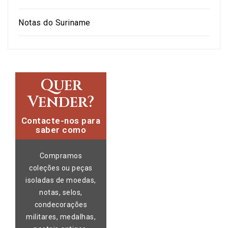
Notas do Suriname
Quer
Vender?
Contacte-nos para
saber como
Compramos
coleções ou peças
isoladas de moedas,
notas, selos,
condecorações
militares, medalhas,