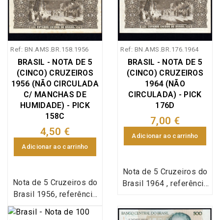
Ref: BN.AMS.BR.158.1956
Ref: BN.AMS.BR.176.1964
BRASIL - NOTA DE 5
BRASIL - NOTA DE 5
(CINCO) CRUZEIROS
(CINCO) CRUZEIROS
1956 (NÃO CIRCULADA
1964 (NÃO
C/ MANCHAS DE
CIRCULADA) - PICK
HUMIDADE) - PICK
176D
158C
7,00 €
4,50 €
Adicionar ao carrinho
Adicionar ao carrinho
Nota de 5 Cruzeiros do
Nota de 5 Cruzeiros do
Brasil 1964 , referência
Brasil 1956, referência
Pick 176d, em estado
Pick 158c, em estado
não circulado.
não circulado.