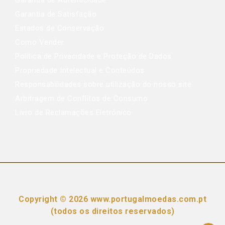
Garantia de Autenticidade
Garantia de Satisfação
Estados de Conservação
Como Vender
Política de Privacidade e Proteção de Dados
Propriedade Intelectual e Conteúdos
Responsabilidades sobre utilização do nosso site
Arbitragem de Conflitos de Consumo
Livro de Reclamações Eletrónico
Copyright © 2026 www.portugalmoedas.com.pt
(todos os direitos reservados)