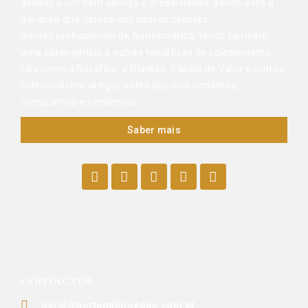
aliados a um bom serviço e credibilidade, sendo esta a
garantia que damos aos nossos clientes.
Somos profissionais de Numismática, tendo também
uma abrangência a outras temáticas de colecionismo,
tais como a Notafilia, a Filatelia, Papéis de Valor e outros
colecionáveis, artigos estes que colecionamos,
compramos e vendemos.
Saber mais
CONTACTOS
geral@portugalmoedas.com.pt