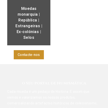
Moedas
monarquia |
República |
Estrangeiras |
Ex-colónias |
Selos
Contacte-nos
O SEU PORTAL DE NUMISMÁTICA
Cada moeda é um pedaço de História. É assim que
vemos e valorizamos os nossos produtos,
comercializando artefactos históricos de colecionismo,