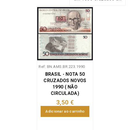
1989 do Brasil,
referência Pick 216a,
em estado não
circulado.
Ref: BN.AMS.BR.223.1990
BRASIL - NOTA 50
CRUZADOS NOVOS
1990 ( NÃO
CIRCULADA)
3,50 €
Adicionar ao carrinho