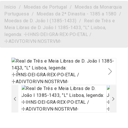
Início
Moedas de Portugal
Moedas da Monarquia
Portuguesa
Moedas da 2ª Dinastia - 1385 a 1580
Moedas de D. João I (1385-1433)
Real de Três e
Meia Libras de D. João I 1385-1433, "L" Lisboa,
legenda: ☩IHNS⦂DEI⦂GRA⦂REX⦂PO⦂ETAL /
☩ADIVTORIVN⦂NOSTRVM⦂