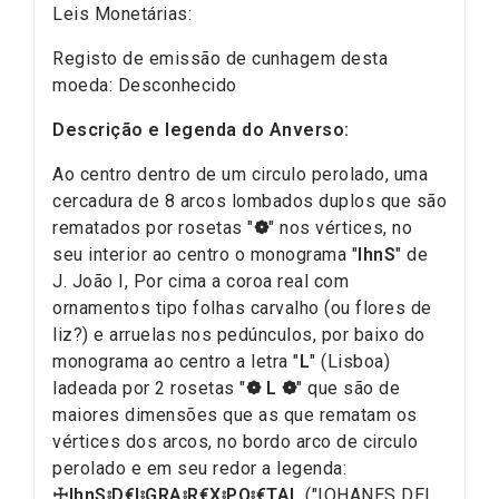
Leis Monetárias:
Registo de emissão de cunhagem desta
moeda: Desconhecido
Descrição e legenda do Anverso:
Ao centro dentro de um circulo perolado, uma
cercadura de 8 arcos lombados duplos que são
rematados por rosetas "
❁
" nos vértices, no
seu interior ao centro o monograma "
IhnS
" de
J. João I, Por cima a coroa real com
ornamentos tipo folhas carvalho (ou flores de
liz?) e arruelas nos pedúnculos, por baixo do
monograma ao centro a letra "
L
" (Lisboa)
ladeada por 2 rosetas "
❁
L
❁
" que são de
maiores dimensões que as que rematam os
vértices dos arcos, no bordo arco de circulo
perolado e em seu redor a legenda:
☩IhnS⦂D€I⦂GRA⦂R€X⦂PO⦂€TAL
("IOHANES DEI