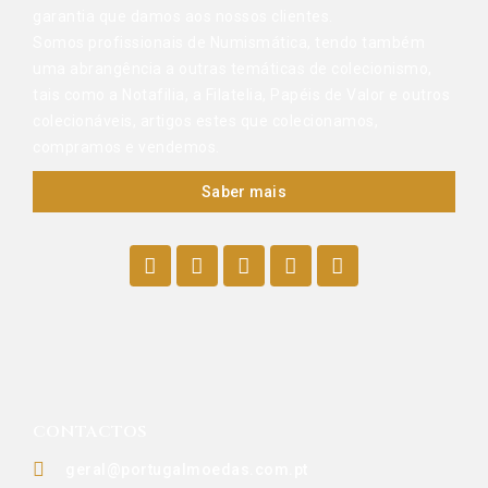
garantia que damos aos nossos clientes.
Somos profissionais de Numismática, tendo também
uma abrangência a outras temáticas de colecionismo,
tais como a Notafilia, a Filatelia, Papéis de Valor e outros
colecionáveis, artigos estes que colecionamos,
compramos e vendemos.
Saber mais
CONTACTOS
geral@portugalmoedas.com.pt