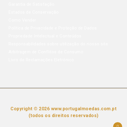
Garantia de Satisfação
Estados de Conservação
Como Vender
Política de Privacidade e Proteção de Dados
Propriedade Intelectual e Conteúdos
Responsabilidades sobre utilização do nosso site
Arbitragem de Conflitos de Consumo
Livro de Reclamações Eletrónico
Copyright © 2026 www.portugalmoedas.com.pt
(todos os direitos reservados)