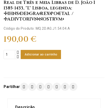
Real de Três e Meia Libras de D. João I
1385-1433, "L" Lisboa, legenda:
☩IHNS⦂DEI⦂GRA⦂REX⦂PO⦂ETAL /
☩ADIVTORIVN⦂NOSTRVM⦂
Código do Produto: MQ.2D.AG.J1.54.04.A
190,00 €
Adicionar ao carrinho
Partilhar
Descrição