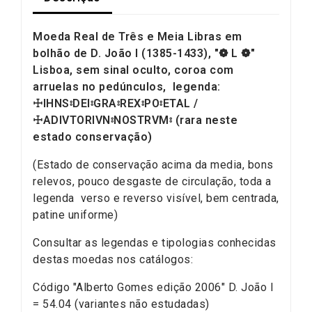
Moeda Real de Três e Meia Libras em
bolhão de D. João I (1385-1433), "
❁
L
❁
"
Lisboa, sem sinal oculto, coroa com
arruelas no pedúnculos, legenda:
☩IHNS⦂DEI⦂GRA⦂REX⦂PO⦂ETAL /
☩ADIVTORIVN⦂NOSTRVM⦂ (rara neste
estado conservação)
(Estado de conservação acima da media, bons
relevos, pouco desgaste de circulação, toda a
legenda verso e reverso visível, bem centrada,
patine uniforme)
Consultar as legendas e tipologias conhecidas
destas moedas nos catálogos:
Código "Alberto Gomes edição 2006" D. João I
= 54.04 (variantes não estudadas)