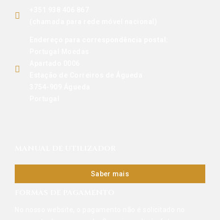
+351 938 406 867
(chamada para rede móvel nacional)
Endereço para correspondência postal:
Portugal Moedas
Apartado 0006
Estação de Correiros de Águeda
3754-909 Águeda
Portugal
MANUAL DE UTILIZADOR
Saber mais
FORMAS DE PAGAMENTO
No nosso website, o pagamento não é solicitado no